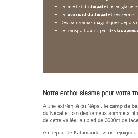
La face Est du
Saipal
et le lac glacière
La
face nord du Saipal
et ses séracs
Des panoramas magnifiques depuis d
Le transport du riz par des
troupeaux
Notre enthousiasme pour votre tr
A une extrémité du Népal, le
camp de ba
du Népal et loin des fameux sommets hi
de cette vallée, au pied de 3000m de face
Au départ de Kathmandu, vous rejoignez 