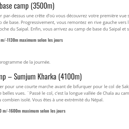
 base camp (3500m)
er par-dessus une crête d’où vous découvrez votre première vue 
mp de base. Progressivement, vous remontez en rive gauche vers l
pproche du Saipal. Enfin, vous arrivez au camp de base du Saipal e
0 m/-1130m maximum selon les jours
e programme de la journée.
amp –
Sumjum Kharka (4100m)
er pour une courte marche avant de bifurquer pour le col de Saky
 belles vues. ¨Passé le col, c’est la longue vallée de Chala au 
au combien isolé. Vous êtes à une extrémité du Népal.
300 m/-1600m maximum selon les jours