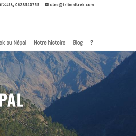
ntact
0628540735
alex@tribenitrek.com
rek au Népal
Notre histoire
Blog
?
PAL