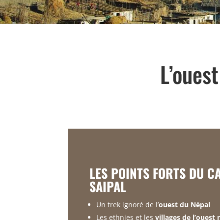
L’oues
LES POINTS FORTS DU C
SAIPAL
Un trek ignoré de l’
ouest du Népal
Les ethnies et les
villages de l’ouest 