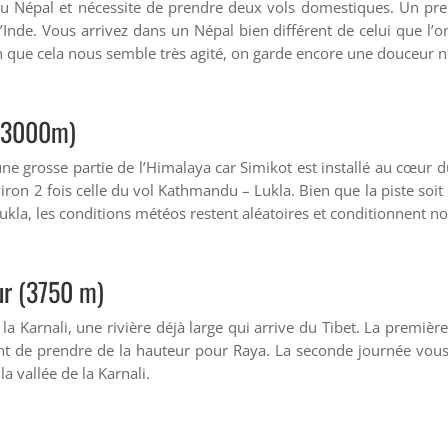
du Népal et nécessite de prendre deux vols domestiques. Un premi
’Inde. Vous arrivez dans un Népal bien différent de celui que l’on 
que cela nous semble très agité, on garde encore une douceur n
 (3000m)
e grosse partie de l’Himalaya car Simikot est installé au cœur du m
viron 2 fois celle du vol Kathmandu – Lukla. Bien que la piste soi
kla, les conditions météos restent aléatoires et conditionnent no
r (3750 m)
 la Karnali, une rivière déjà large qui arrive du Tibet. La premiè
nt de prendre de la hauteur pour Raya. La seconde journée vous c
 vallée de la Karnali.