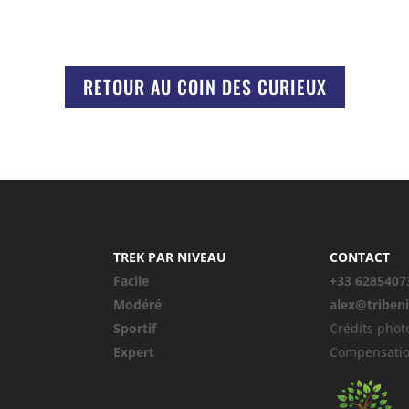
RETOUR AU COIN DES CURIEUX
TREK PAR NIVEAU
CONTACT
Facile
+33 6285407
Modéré
alex@triben
Sportif
Crédits phot
Expert
Compensatio