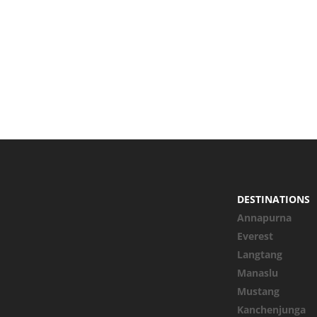
DESTINATIONS
Annapurna
Everest
Langtang
Manaslu
Mustang
Kanchenjunga