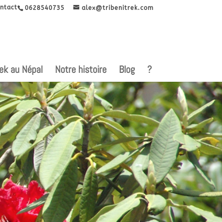
ntact
0628540735
alex@tribenitrek.com
rek au Népal
Notre histoire
Blog
?